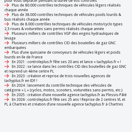
pour vous déplacer pendant la durée de vos contrôles
Plus de 80.000 contrôles techniques de véhicules légers réalisés
chaque année
Plus de 38.000 contrôles techniques de véhicules poids lourds &
bus réalisés chaque année
Plus de 8.000 contrôles techniques de véhicules moto/cyclo types
2,3 roues & voiturettes sans permis réalisés chaque année
Plusieurs milliers de contrôles VGP des engins hydrauliques de
levage
Plusieurs milliers de contrôles CID des bouteilles de gaz GNC
embarquées
Plus d’une quinzaine de convoyeurs de véhicules légers et poids
lourds en Ile de France
En 2021 : controleplus.fr fête ses 20 ans et lance « tachyplus.fr » !
En 2022 : se lance dans les contrôles CID des bouteilles de gaz GNC
et reprend un 4ème centre PL
En 2023 : création et reprise de trois nouvelles agences de
tachyplus.fr en IDF !
En 2024 : lancement du contrôle technique des véhicules de
catégorie « L » (cyclos, motos, scooters, voiturettes sans permis, etc.)
En 2025 : création d’une nouvelle agence tachyplus.fr au Plessis-Pâté
En 2026 : controleplus.fr fête ses 25 ans ! Reprise de 2 centres VL et
PL à Chartres et création d’une nouvelle agence tachyplus.fr à Chartres