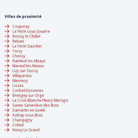
Villes de proximité
Coupvray
La Ferté sous Jouarre
Boissy le Châtel
Rebais
La Ferté Gaucher
Torcy
Chessy
Nanteuil les Meaux
Mareuil les Meaux
Lizy sur Ourcq
Villeparisis
Mennecy
Lisses
Corbeil Essonnes
Bretigny sur Orge
La Croix Blanche Fleury Merogis
Sainte Geneviève des Bois
Damartin en Goële
Aulnay sous Bois
Champigny
Créteil
Noisy Le Grand