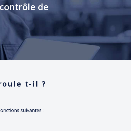
 contrôle de
oule t-il ?
fonctions suivantes :