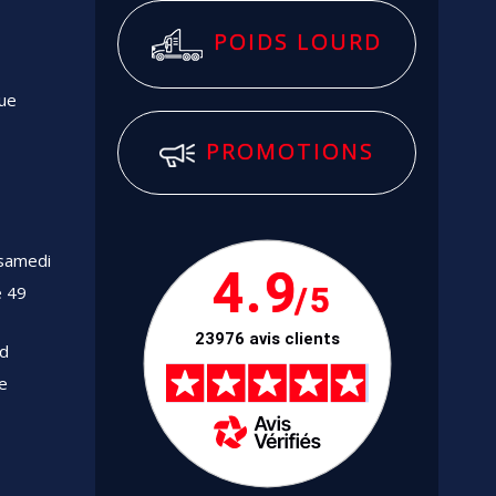
POIDS LOURD
que
PROMOTIONS
 samedi
4.9
/5
e 49
23976 avis clients
rd
e