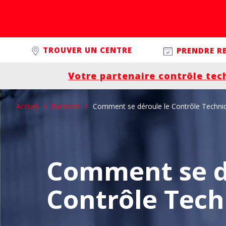
Passer à la navigation principale
Aller au contenu
Controleplus.fr
TROUVER UN CENTRE
PRENDRE R
Votre partenaire contrôle tec
Accueil
Dossiers
Comment se déroule le Contrôle Techni
Comment se d
Contrôle Tech