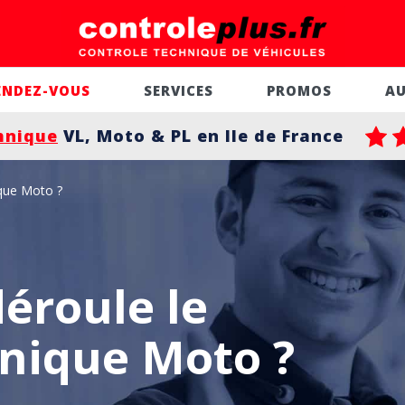
ENDEZ-VOUS
SERVICES
PROMOS
A
hnique
VL, Moto & PL en Ile de France
que Moto ?
éroule le
nique Moto ?