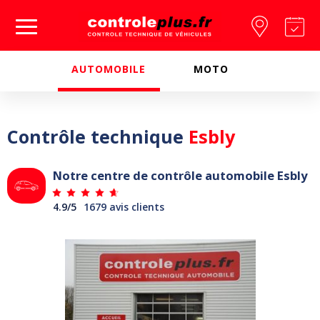
Passer à la navigation principale
Aller au contenu
Trouver
Pr
un
re
Controleplus.fr
centre
vo
AUTOMOBILE
MOTO
Contrôle technique
Esbly
Notre centre de contrôle automobile Esbly
4.9/5
1679 avis clients