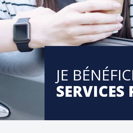
jusqu'à 6 jours sur 7
Remises partenaires
jusqu'à 25% de remise
WIFI gratuit
dans nos espaces d'attente
JE BÉNÉFIC
SERVICES 