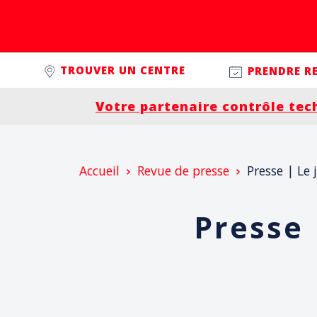
Passer à la navigation principale
Aller au contenu
Controleplus.fr
TROUVER UN CENTRE
PRENDRE R
Votre partenaire contrôle tec
Accueil
Revue de presse
Presse | Le 
Presse