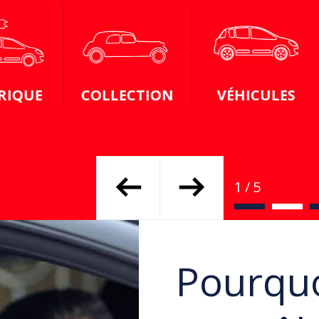
OLLECTION
VÉHICULES
CYCLO
Pourquo