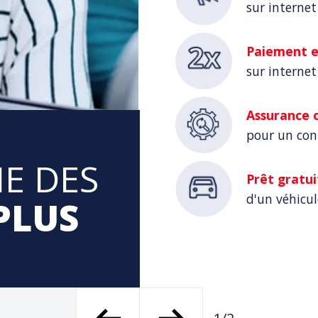
sur internet
Paiement en
sur internet
Assurance c
pour un con
IE DES
Prêt gratui
d'un véhicu
PLUS