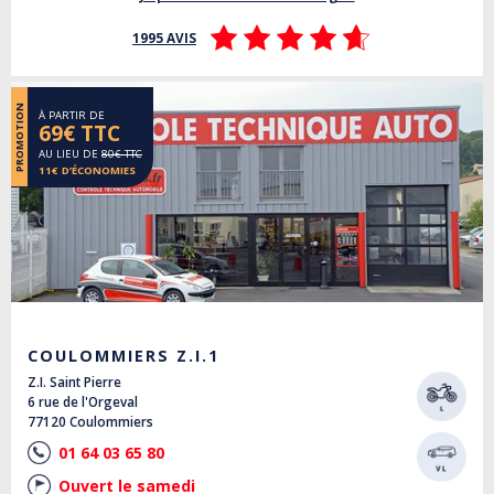
1995 AVIS
PROMOTION
À PARTIR DE
69€ TTC
AU LIEU DE
80€ TTC
11€ D’ÉCONOMIES
COULOMMIERS Z.I.1
Z.I. Saint Pierre
6 rue de l'Orgeval
77120 Coulommiers
01 64 03 65 80
Ouvert le samedi