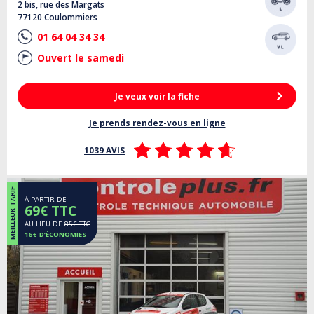
2 bis, rue des Margats
77120 Coulommiers
01 64 04 34 34
Ouvert le samedi
Je veux voir la fiche
Je prends rendez-vous en ligne
1039 AVIS
MEILLEUR TARIF
À PARTIR DE
69€ TTC
AU LIEU DE
85€ TTC
16€ D’ÉCONOMIES