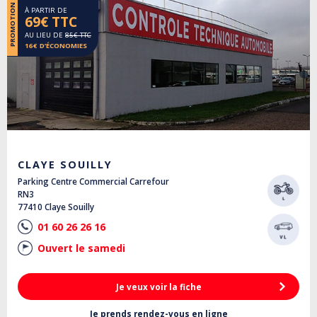
PROMOTION
À PARTIR DE
69€ TTC
AU LIEU DE
85€ TTC
16€ D’ÉCONOMIES
CLAYE SOUILLY
Parking Centre Commercial Carrefour
RN3
77410 Claye Souilly
01 60 26 26 16
Ouvert le samedi
Je veux voir la fiche
Je prends rendez-vous en ligne