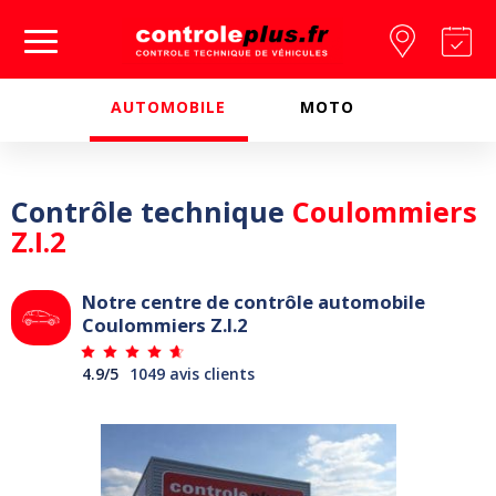
Passer à la navigation principale
Aller au contenu
Trouver
Pr
un
re
Controleplus.fr
centre
vo
AUTOMOBILE
MOTO
Contrôle technique
Coulommiers
Z.I.2
Notre centre de contrôle automobile
Coulommiers Z.I.2
4.9/5
1049 avis clients