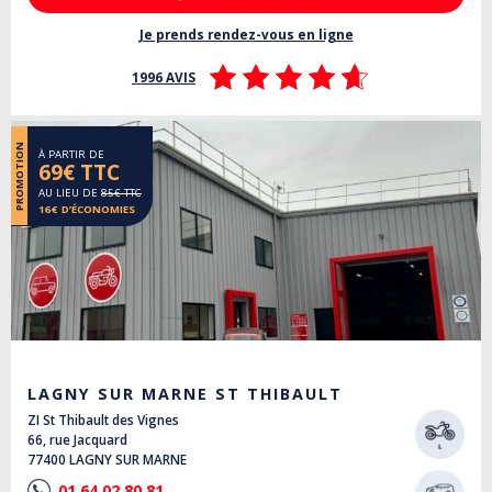
Je prends rendez-vous en ligne
1996 AVIS
PROMOTION
À PARTIR DE
69€ TTC
AU LIEU DE
85€ TTC
16€ D’ÉCONOMIES
LAGNY SUR MARNE ST THIBAULT
ZI St Thibault des Vignes
66, rue Jacquard
77400 LAGNY SUR MARNE
01 64 02 80 81