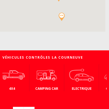
69€
VÉHICULES CONTRÔLES LA COURNEUVE
CAMPING CAR
ELECTRIQUE
COLLECTION