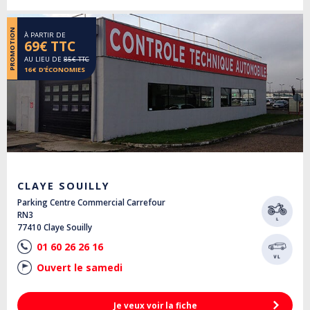
PROMOTION
À PARTIR DE
69€ TTC
AU LIEU DE
85€ TTC
16€ D’ÉCONOMIES
CLAYE SOUILLY
Parking Centre Commercial Carrefour
RN3
77410 Claye Souilly
01 60 26 26 16
Ouvert le samedi
Je veux voir la fiche