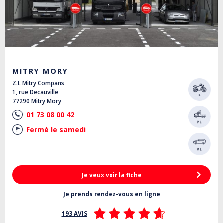
MITRY MORY
Z.I. Mitry Compans
1, rue Decauville
77290 Mitry Mory
01 73 08 00 42
Fermé le samedi
Je veux voir la fiche
Je prends rendez-vous en ligne
193 AVIS