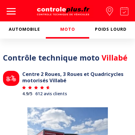
Passer à la navigation principale
Aller au contenu
Trouver
Pr
un
re
Controleplus.fr
centre
vo
AUTOMOBILE
MOTO
POIDS LOURD
Contrôle technique moto
Villabé
Centre 2 Roues, 3 Roues et Quadricycles
motorisés Villabé
4.9/5
612 avis clients