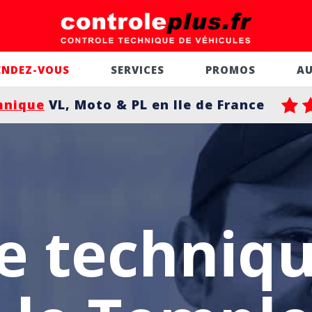
ENDEZ-VOUS
SERVICES
PROMOS
A
hnique
VL, Moto & PL en Ile de France
e techniq