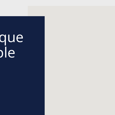
ique
ple