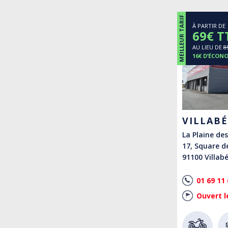
MEILLEUR TARIF
À PARTIR DE
69€ T
AU LIEU DE
8
16€ D’ÉCON
VILLABÉ
La Plaine de
17, Square d
91100 Villab
01 69 11 
Ouvert l