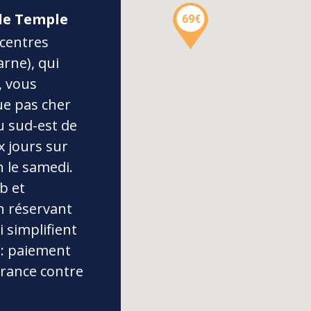
 le Temple
69€
 centres
rne), qui
, vous
ue pas cher
u sud-est de
x jours sur
h le samedi.
b et
n réservant
i simplifient
 : paiement
urance contre