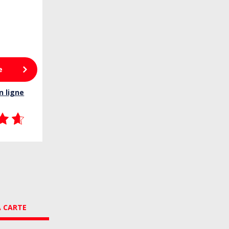
e
n ligne
A CARTE