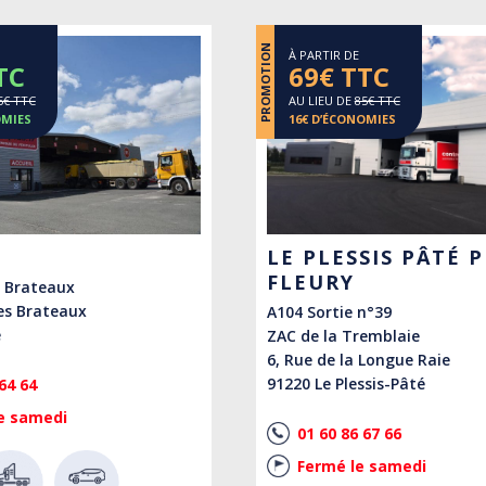
PROMOTION
À PARTIR DE
TC
69€ TTC
5€ TTC
AU LIEU DE
85€ TTC
OMIES
16€ D’ÉCONOMIES
LE PLESSIS PÂTÉ 
FLEURY
s Brateaux
es Brateaux
A104 Sortie n°39
é
ZAC de la Tremblaie
6, Rue de la Longue Raie
91220 Le Plessis-Pâté
64 64
e samedi
01 60 86 67 66
Fermé le samedi