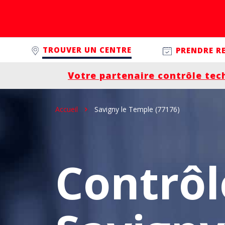
Passer à la navigation principale
Aller au contenu
Controleplus.fr
TROUVER UN CENTRE
PRENDRE R
Votre partenaire contrôle tec
Accueil
Savigny le Temple (77176)
Contrôl