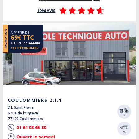
1996 AVIS
PROMOTION
À PARTIR DE
69€ TTC
AU LIEU DE
80€ TTC
11€ D’ÉCONOMIES
COULOMMIERS Z.I.1
Z.I. Saint Pierre
6 rue de l'Orgeval
77120 Coulommiers
01 64 03 65 80
Ouvert le samedi