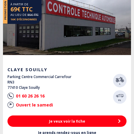
PROMOTION
À PARTIR DE
69€ TTC
AU LIEU DE
85€ TTC
16€ D’ÉCONOMIES
CLAYE SOUILLY
Parking Centre Commercial Carrefour
RN3
77410 Claye Souilly
01 60 26 26 16
Ouvert le samedi
Je veux voir la fiche
Je prends rendez-vous en ligne