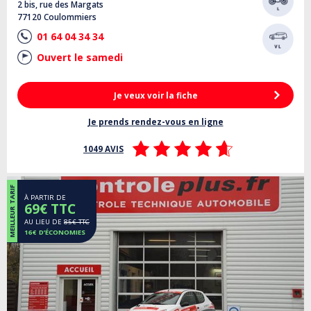
2 bis, rue des Margats
77120 Coulommiers
01 64 04 34 34
Ouvert le samedi
Je veux voir la fiche
Je prends rendez-vous en ligne
1049 AVIS
MEILLEUR TARIF
À PARTIR DE
69€ TTC
AU LIEU DE
85€ TTC
16€ D’ÉCONOMIES