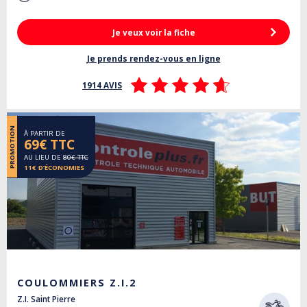
Je veux voir la fiche
Je prends rendez-vous en ligne
1914 AVIS
PROMOTION
À PARTIR DE
69€ TTC
AU LIEU DE
80€ TTC
11€ D’ÉCONOMIES
COULOMMIERS Z.I.2
Z.I. Saint Pierre